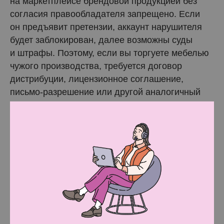
на маркетплейсе брендовой продукцией без
согласия правообладателя запрещено. Если
он предъявит претензии, аккаунт нарушителя
будет заблокирован, далее возможны суды
и штрафы. Поэтому, если вы торгуете мебелью
чужого производства, требуется договор
дистрибуции, лицензионное соглашение,
письмо-разрешение или другой аналогичный
по смыслу документ от правообладателя.
Выберите схему поставки мебели на
маркетплейс
Перед тем как начинать продавать мебель
нужно решить, как ваши клиенты получат свои
заказы. Маркетплейсы предлагают 3 схемы
сотрудничества: