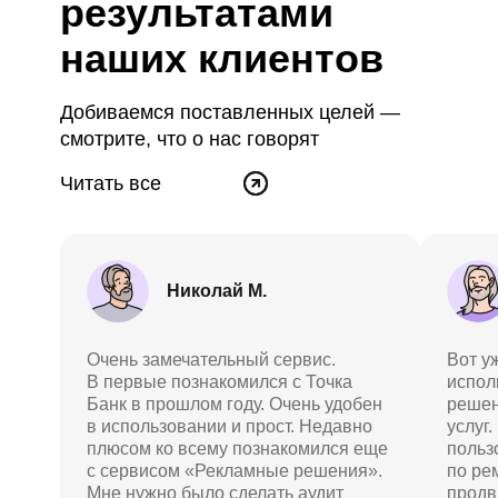
результатами
наших клиентов
Добиваемся поставленных целей —
смотрите, что о нас говорят
Читать все
отзывы
Николай М.
Очень замечательный сервис.
Вот у
В первые познакомился с Точка
испол
Банк в прошлом году. Очень удобен
решен
в использовании и прост. Недавно
услуг.
плюсом ко всему познакомился еще
польз
с сервисом «Рекламные решения».
по ре
Мне нужно было сделать аудит
продв