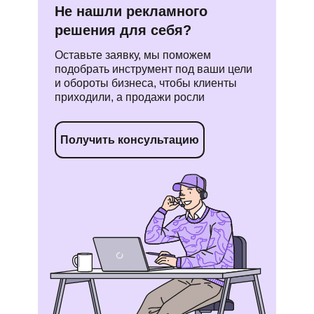
или разработка дизайнерами под ключ
от Яндекс Директа и Авито до Телеграма —
на Wildberries и Ozon — подключение в пару
Не нашли рекламного
там, где есть ваша аудитория
кликов
решения для себя?
Оставьте заявку, мы поможем
подобрать инструмент под ваши цели
и обороты бизнеса, чтобы клиенты
приходили, а продажи росли
Получить консультацию