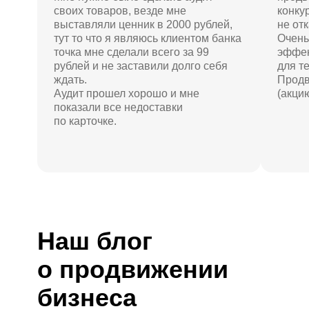
своих товаров, везде мне
конку
выставляли ценник в 2000 рублей,
не от
тут то что я являюсь клиентом банка
Очень
точка мне сделали всего за 99
эффек
рублей и не заставили долго себя
для те
ждать.
Продв
Аудит прошел хорошо и мне
(акцию
показали все недоставки
по карточке.
Наш
блог
о продвижении
бизнеса