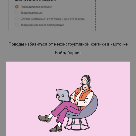
Поводы избавиться от неконструктивной критики в карточке
Вайлдберриз
2. Покажите товар в лучшем виде.
Объедините три инструмента: качественные
фото, инфографику и продающие описания.
Контент должен отвечать на все важные для
покупателя вопросы, а в идеале — и вызывать
эмоции. Удачное сочетание — фото товара
общим планом, крупным (где видны детали),