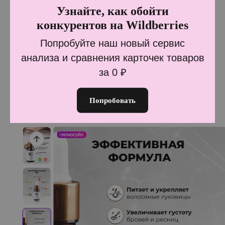
в ситуации использования, на нейтральном
Узнайте, как обойти
фоне с указанием габаритов, если это важно.
конкурентов на Wildberries
3. Добавьте инфографику.
Картинки с текстом
Попробуйте наш новый сервис
позволяют лучше раскрыть преимущества
анализа и сравнения карточек товаров
товара, пользователю не приходится изучать
за 0 ₽
длинное описание, чтобы найти ответы на свои
вопросы. В итоге шанс продажи выше.
Попробовать