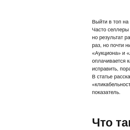
Выйти в топ на
Часто селлеры
но результат р
ика
раз, но почти н
«Аукциона» и «
оплачивается 
исправить, пор
В статье расск
«кликабельность
показатель.
гает
 ещё
Что та