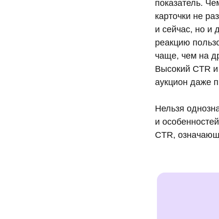
показатель. Че
карточки не ра
и сейчас, но и
реакцию пользо
чаще, чем на д
Высокий CTR и
аукцион даже п
Нельзя однозна
и особенностей
CTR, означающи