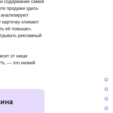
ли содержание самой
для продажи здесь
в анализируют
у карточку кликают
ать её повыше».
игрывать рекламный
исит от ниши
2%, — это низкий