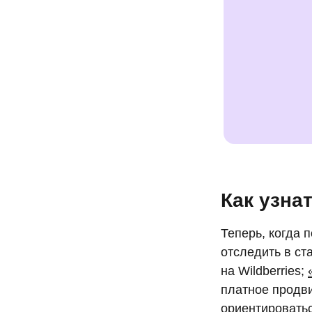
Как узна
Теперь, когда п
отследить в с
на Wildberries;
платное продви
ориентироватьс