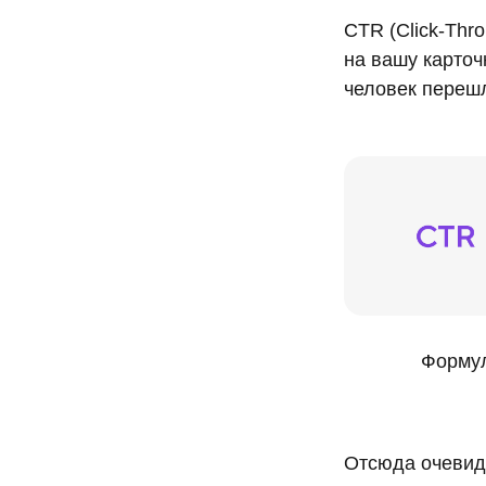
CTR (Click-Thr
на вашу карточ
человек переш
Формул
Отсюда очевид