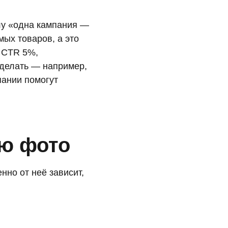
илу «одна кампания —
мых товаров, а это
а CTR 5%,
о делать — например,
пании помогут
ю фото
нно от неё зависит,