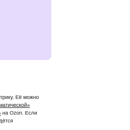
етрику. Её можно
матической»
»
на Ozon. Если
дётся