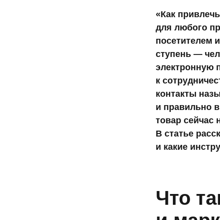
ды
«Как привлеч
для любого п
посетителем и
ступень — чел
ты
электронную 
к сотрудничес
контакты назы
и правильно в
ды
товар сейчас 
В статье расс
и какие инстр
Что т