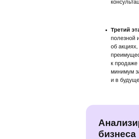
консульта
Третий эт
полезной 
об акциях,
преимущес
к продаже 
минимум з
и в будуще
Анализи
бизнеса