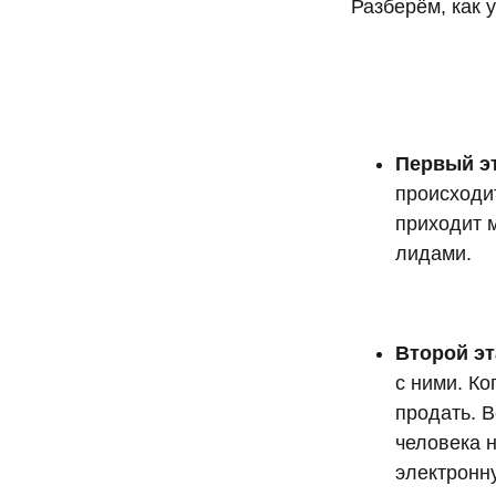
Разберём, как 
Первый э
происходит
приходит м
лидами.
Второй эт
с ними. Ко
продать. В
человека н
электронну