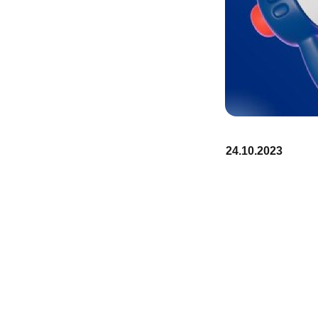
24.10.2023
нге
е