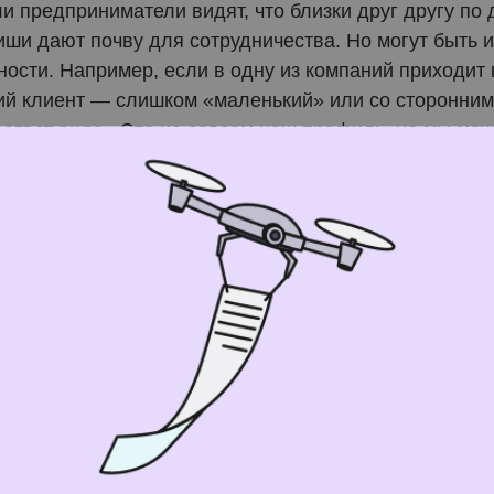
ли предприниматели видят, что близки друг другу по 
ниши дают почву для сотрудничества. Но могут быть 
ности. Например, если в одну из компаний приходит
й клиент — слишком «маленький» или со сторонним
ь ответ вида «Это не совсем наш профиль, но мы мо
тим занимается».
ытом.
В
кейсах
и блогах большинство компаний стре
тороны: чаще всего читатель видит успехи, а катас
околы, некрасивые, но поучительные истории остают
ный опыт. Если знакомство на нетворкинг-мероприят
ельное общение, новый друг может поделиться чем-
а и мотивация.
У предпринимателей свои беды и ра