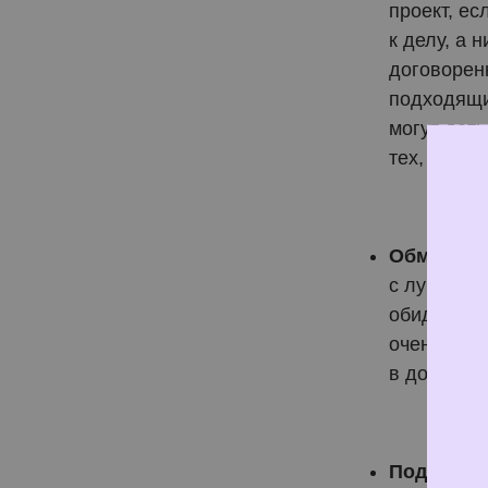
проект, ес
к делу, а 
договорен
подходящи
могут дат
тех, кто э
Обмен оп
с лучшей с
обидные пр
очень цен
в доверит
Поддержк