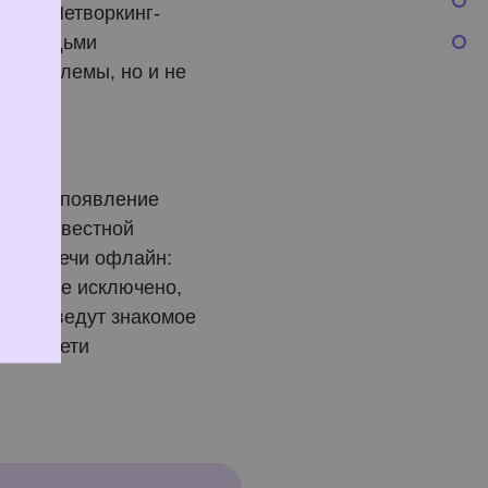
дело. Нетворкинг-
я с людьми
е проблемы, но и не
оянное появление
ля и известной
е встречи офлайн:
ости Не исключено,
люди введут знакомое
в соцсети