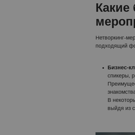
Какие
мероп
Нетворкинг-мер
подходящий фо
Бизнес-к
спикеры, 
Преимущес
знакомств
В некотор
выйдя из с