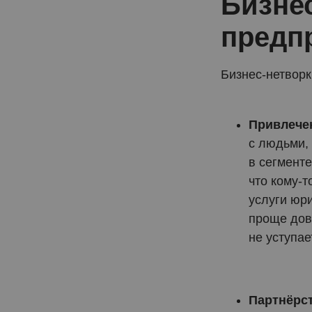
Бизнес
предп
Бизнес-нетворк
Привлече
с людьми, 
в сегменте
что кому-т
услуги юр
проще дов
не уступае
Партнёрс