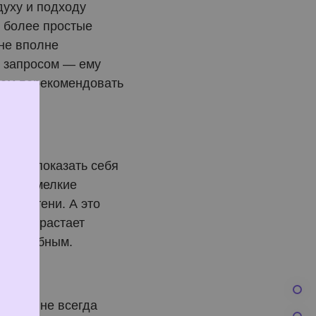
духу и подходу
и более простые
 не вполне
 запросом — ему
жем порекомендовать
мятся показать себя
трофы, мелкие
ся в тени. А это
ии перерастает
то подобным.
дости, не всегда