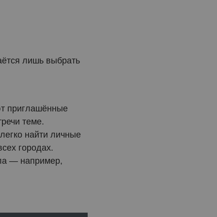
аётся лишь выбрать
ют приглашённые
речи теме.
легко найти личные
всех городах.
ла — например,