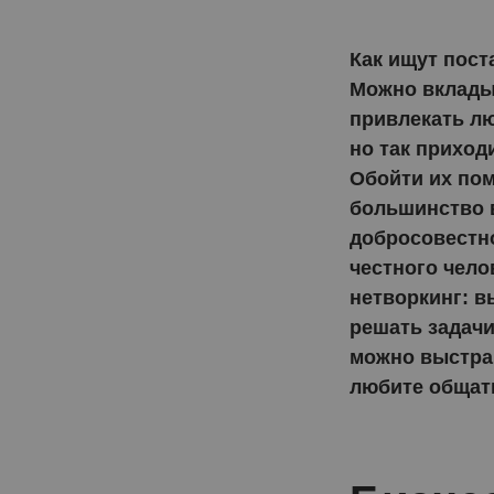
Как ищут пост
чём
Можно вкладыв
привлекать лю
инг-
но так приход
Обойти их пом
 на
большинство в
иях
добросовестно
честного чело
нетворкинг: в
решать задачи
можно выстраи
любите общать