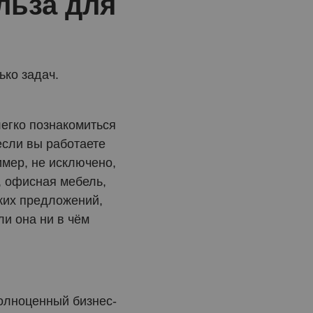
льза для
ько задач.
егко познакомиться
если вы работаете
имер, не исключено,
и, офисная мебель,
ожих предложений,
и она ни в чём
полноценный бизнес-