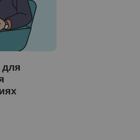
 для
я
иях