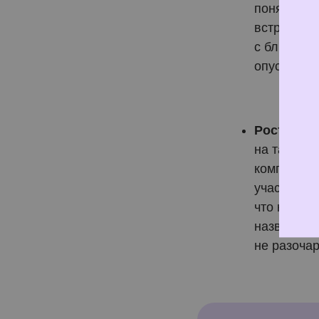
понятные 
встречи п
с близким
опустить р
Рост узна
на таких в
компании.
участника
что когда
название 
не разочар