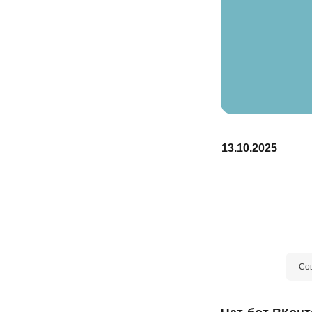
13.10.2025
 и
н
Со
 во
 в