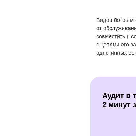
Видов ботов мн
от обслуживани
совместить и с
с целями его з
однотипных воп
Аудит в 
2 минут з