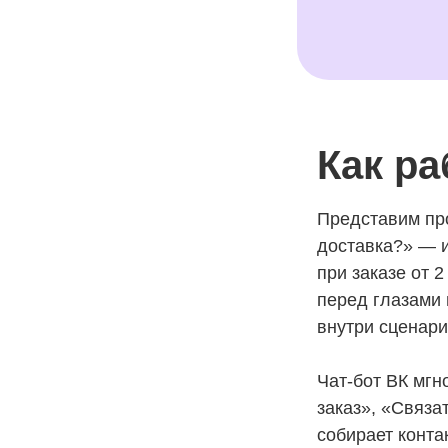
Как ра
Представим про
доставка?» — и
при заказе от 
перед глазами 
внутри сценари
Чат-бот ВК мгн
заказ», «Связа
собирает конта