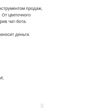
инструментом продаж,
. От цветочного
рив чат-бота.
иносит деньги.
M,