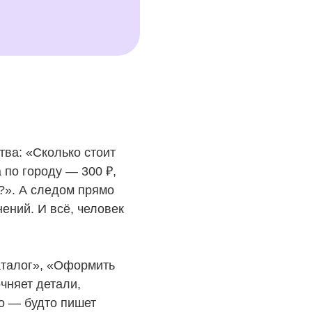
ва: «Сколько стоит
 по городу — 300 ₽,
з?». А следом прямо
ений. И всё, человек
каталог», «Оформить
очняет детали,
но — будто пишет