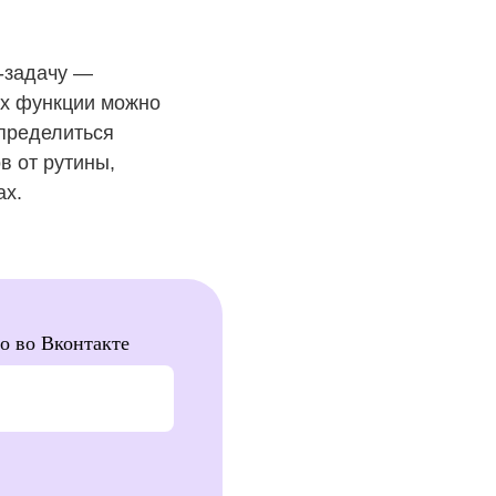
с-задачу —
их функции можно
определиться
в от рутины,
ах.
о во Вконтакте