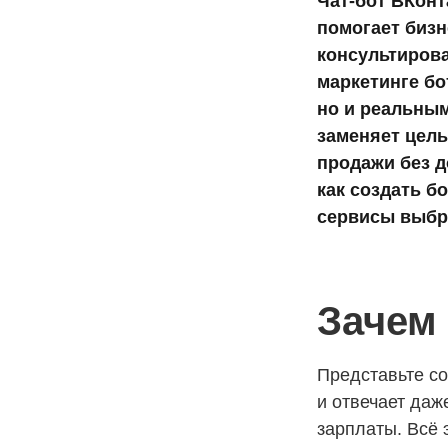
Чат-бот ВКонт
помогает бизн
консультирова
маркетинге бо
но и реальным
заменяет целы
 ВК
продажи без д
как создать б
сервисы выбра
Зачем 
Представьте со
и отвечает даже
зарплаты. Всё э