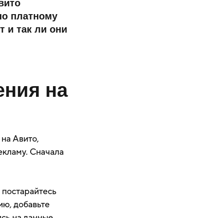
вито
по платному
 и так ли они
ения на
 на Авито,
екламу. Сначала
 постарайтесь
ию, добавьте
ясь на данные