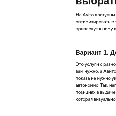
выбрать
На Avito доступны
оптимизировать ме
привлекут к нему 
Вариант 1. Д
Это услуги с разн
вам нужно, а Авито
показа не нужно у
автономно. Так, н
позициях в выдаче
которая визуально