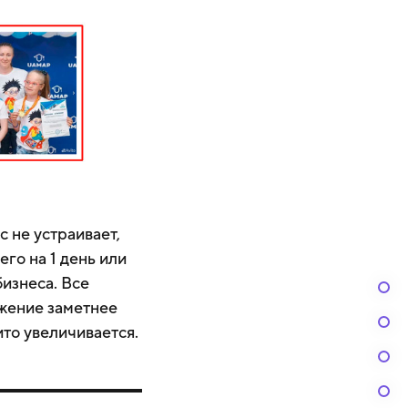
с не устраивает,
го на 1 день или
бизнеса. Все
ожение заметнее
ито
увеличивается
.