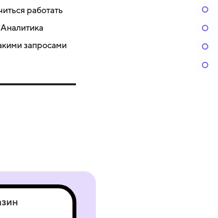
читься работать
«Аналитика
какими запросами