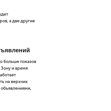
удет
ов, а две другие
объявлений
ко больше показов
. Зону и время
работает
ть на верхних
с объявлениями,