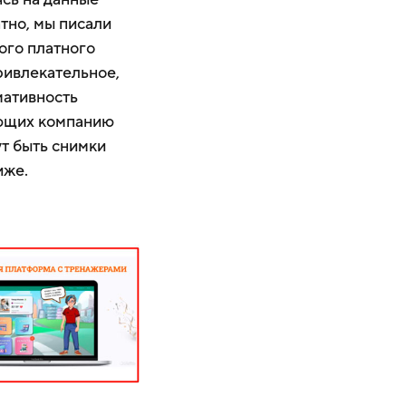
атно, мы писали
ого платного
ривлекательное,
мативность
ующих компанию
ут быть снимки
иже.