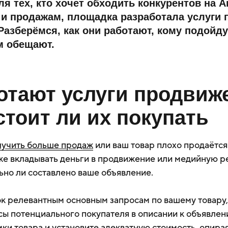
ля тех, кто хочет обходить конкурентов на А
и продажам, площадка разработала услуги 
азберёмся, как они работают, кому подойдут
м обещают.
отают услуги продвиж
 стоит ли их покупать
лучить больше продаж
или ваш товар плохо продаётся
же вкладывать деньги в продвижение или медийную р
ьно ли составлено ваше объявление.
к релевантным основным запросам по вашему товару,
сы потенциального покупателя в описании к объявлен
ки товара и установите адекватную стоимость, опира