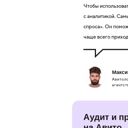
Чтобы использоват
с аналитикой. Сам
спроса». Он помож
чаще всего приход
Макси
Авитоло
агентст
Аудит и п
на Авито