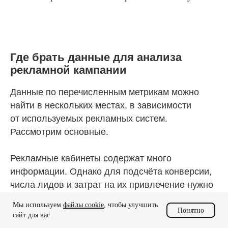
Где брать данные для анализа
рекламной кампании
Данные по перечисленным метрикам можно
найти в нескольких местах, в зависимости
от используемых рекламных систем.
Рассмотрим основные.
Рекламные кабинеты содержат много
информации. Однако для подсчёта конверсии,
числа лидов и затрат на их привлечение нужно
будет подключать к рекламному кабинету
Мы используем
файлы cookie
, чтобы улучшить
другие системы — CRM, счётчик веб-аналитики,
Понятно
сайт для вас
систему коллтрекинга.