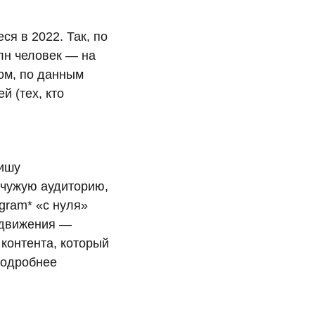
ся в 2022. Так, по
лн человек — на
том, по данным
й (тех, кто
нишу
 чужую аудиторию,
gram* «с нуля»
одвижения —
 контента, который
подробнее