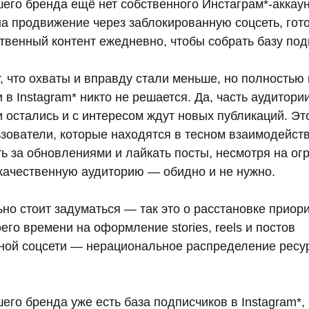
его бренда ещё нет собственного Инстаграм*-аккаун
а продвижение через заблокированную соцсеть, гот
твенный контент ежедневно, чтобы собрать базу под
, что охваты и вправду стали меньше, но полностью
 в Instagram* никто не решается. Да, часть аудитори
и остались и с интересом ждут новых публикаций. Э
зователи, которые находятся в тесном взаимодейств
 за обновлениями и лайкать посты, несмотря на ог
качественную аудиторию — обидно и не нужно.
но стоит задуматься — так это о расстановке приори
го времени на оформление stories, reels и постов
ной соцсети — нерациональное распределение ресу
его бренда уже есть база подписчиков в Instagram*,