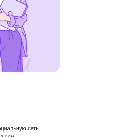
оциальную сеть
 люди