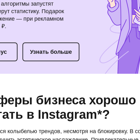
 алгоритмы запустят
рут статистику. Подарок
жение — при рекламном
 ₽.
нус
Узнать больше
сферы бизнеса хорошо
ать в Instagram*?
ся колыбелью трендов, несмотря на блокировку. В с
олучить эстетическое наслаждение. Привлекательные