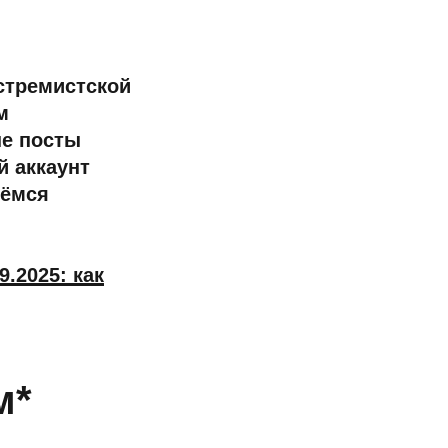
кстремистской
м
ые посты
й аккаунт
рёмся
.2025: как
м*