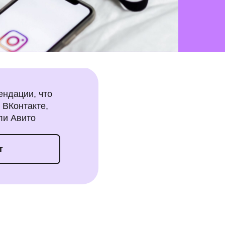
ендации, что
е ВКонтакте,
ли Авито
т