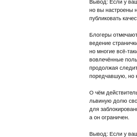
Вывод: Если у ваш
но вы настроены н
публиковать качес
Блогеры отмечают
ведение странички
но многие всё-так
вовлечённые поль
продолжая следить
поредчавшую, но 
О чём действитель
львиную долю свое
для заблокирован
а он ограничен.
Вывод: Если у ваш