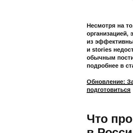
Несмотря на то
организацией,
из эффективны
и stories недо
обычным пости
подробнее в ст
Обновление: За
подготовиться
Что про
в Росси