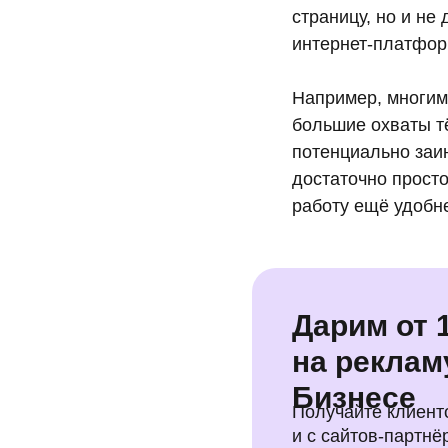
страницу, но и не
интернет-платфор
Например, многим
большие охваты тё
потенциально заи
достаточно прост
работу ещё удобн
Дарим от 1
на реклам
Бизнесе
Получайте клиенто
и с сайтов-партн