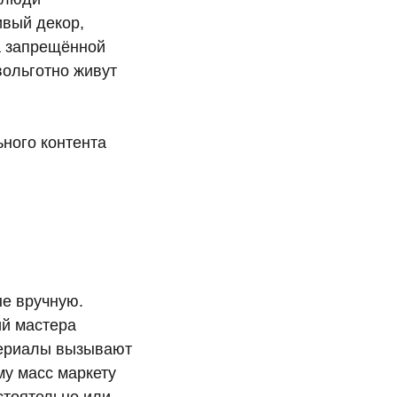
ивый декор,
а запрещённой
вольготно живут
ного контента
е вручную.
ий мастера
атериалы вызывают
му масс маркету