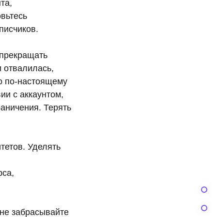
та,
овьтесь
писчиков.
 прекращать
и отвалилась,
то по-настоящему
ии с аккаунтом,
раничения. Терять
тетов. Уделять
рса,
 не забрасывайте